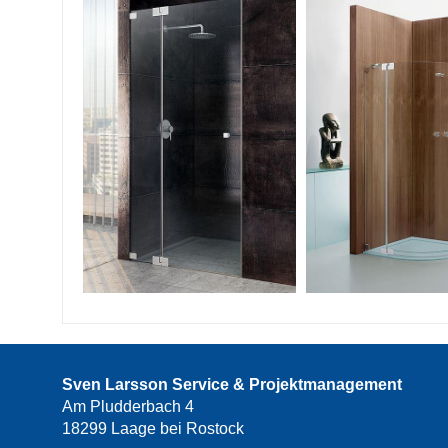
Sven Larsson Service & Projektmanagement
Am Pludderbach 4
18299 Laage bei Rostock