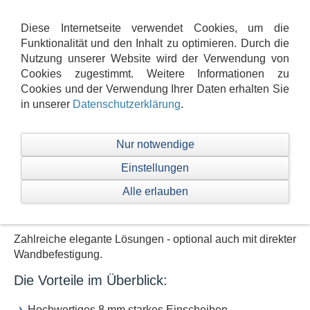
Navigation einblenden
Diese Internetseite verwendet Cookies, um die
Funktionalität und den Inhalt zu optimieren. Durch die
Nutzung unserer Website wird der Verwendung von
SPRINZ Spinell Plus -
Cookies zugestimmt. Weitere Informationen zu
Leichte Reinigung dank flächenbündiger
Cookies und der Verwendung Ihrer Daten erhalten Sie
in unserer
Datenschutzerklärung
.
Beschläge
Nur notwendige
Spinell Plus
Einstellungen
Alle erlauben
Allgemein
Details
Modellvarianten
Zahlreiche elegante Lösungen - optional auch mit direkter
Wandbefestigung.
Die Vorteile im Überblick:
Hochwertiges 8 mm starkes Einscheiben-